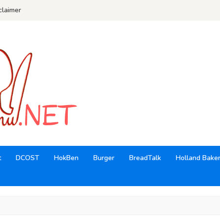
claimer
t
DCOST
HokBen
Burger
BreadTalk
Holland Bake