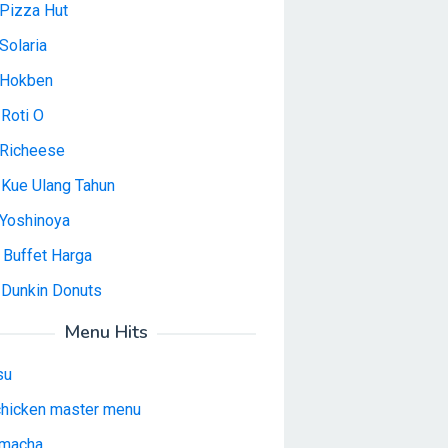
Pizza Hut
Solaria
 Hokben
Roti O
Richeese
 Kue Ulang Tahun
Yoshinoya
 Buffet Harga
 Dunkin Donuts
Menu Hits
su
 chicken master menu
macha