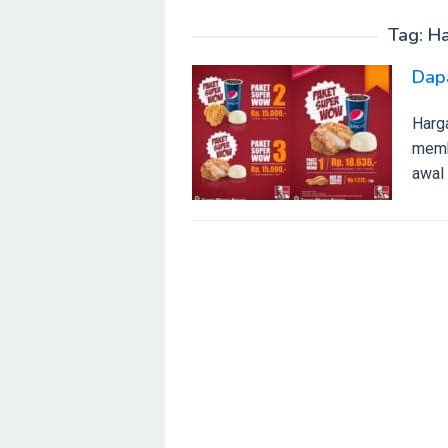
Tag:
Ha
Dap
Harg
memb
awal 