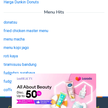
Harga Dunkin Donuts
Menu Hits
donatsu
fried chicken master menu
menu macha
menu kopi jago
roti kaya
tiramisusu bandung
fudgybro surabaya
fudgy bro surabaya
coffee jago
tianlala menu
Copyright © 2025 HargaMenu.net All Rights Reserved.