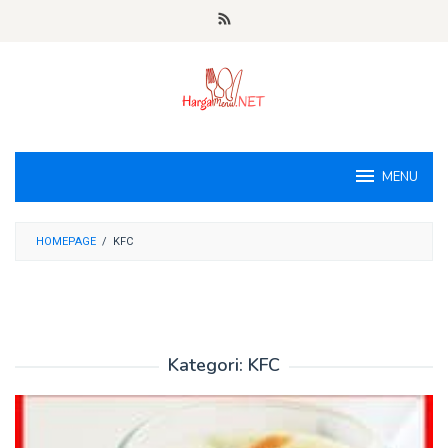
Loncat
ke
konten
MENU
HOMEPAGE
/
KFC
Kategori:
KFC