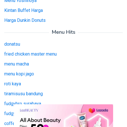
Menu Yoshinoya
Kintan Buffet Harga
Harga Dunkin Donuts
Menu Hits
donatsu
fried chicken master menu
menu macha
menu kopi jago
roti kaya
tiramisusu bandung
fudgybro surabaya
fudgy bro surabaya
coffee jago