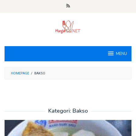
Loncat
ke
konten
MENU
HOMEPAGE
/
BAKSO
Kategori:
Bakso