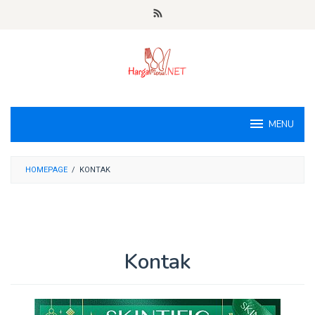
Loncat
ke
konten
MENU
HOMEPAGE
/
KONTAK
Kontak