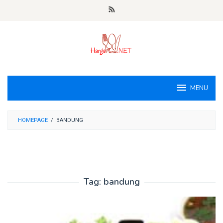
Loncat
ke
konten
MENU
HOMEPAGE
/
BANDUNG
Tag:
bandung