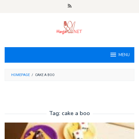
Loncat
ke
konten
MENU
HOMEPAGE
/
CAKE A BOO
Tag:
cake a boo