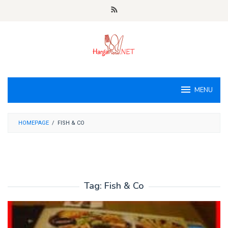
Loncat
ke
konten
MENU
HOMEPAGE
/
FISH & CO
Tag:
Fish & Co