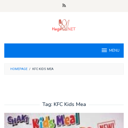
Loncat
ke
konten
MENU
HOMEPAGE
/
KFC KIDS MEA
Tag:
KFC Kids Mea