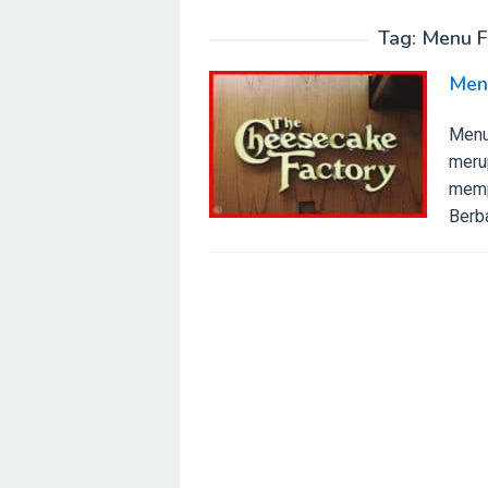
Tag:
Menu F
Men
Menu
meru
memp
Berba