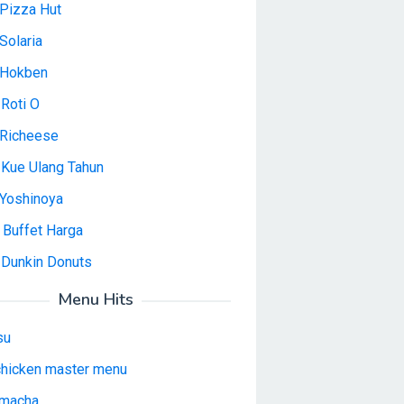
Pizza Hut
Solaria
 Hokben
Roti O
Richeese
 Kue Ulang Tahun
Yoshinoya
 Buffet Harga
 Dunkin Donuts
Menu Hits
su
 chicken master menu
macha