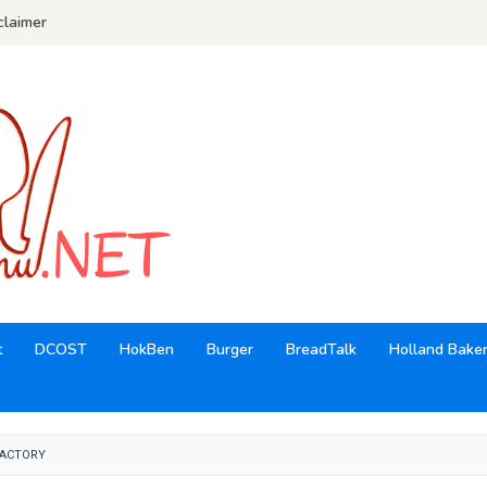
claimer
t
DCOST
HokBen
Burger
BreadTalk
Holland Bake
FACTORY