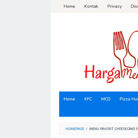
Loncat
Home
Kontak
Privacy
Dis
ke
konten
Home
KFC
MCD
Pizza Hu
HOMEPAGE
/
MENU FAVORIT CHEESECAKE 