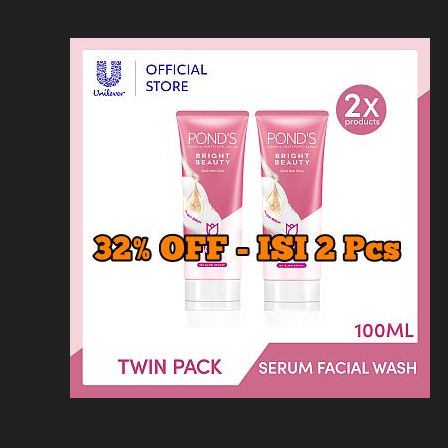
Loncat
Home
Kontak
Privacy
Dis
ke
konten
Home
KFC
MCD
Pizza Hu
HOMEPAGE
/
LAINNYA
/
DAFTAR MENU KAI