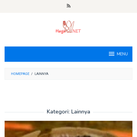
Loncat
ke
konten
MENU
HOMEPAGE
/
LAINNYA
Kategori:
Lainnya