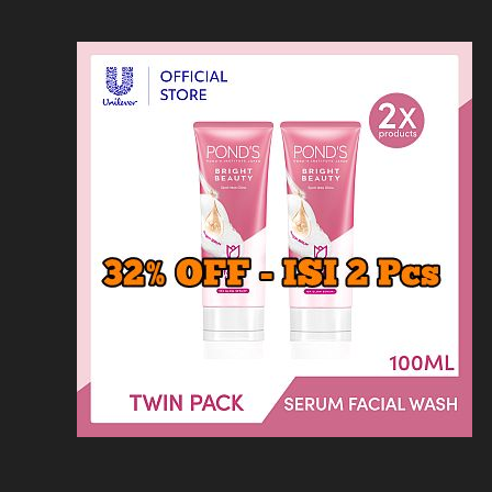
Loncat
Home
Kontak
Privacy
Dis
ke
konten
Home
KFC
MCD
Pizza Hu
HOMEPAGE
/
RESTORAN
/
REMPAH BISTR