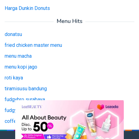
Harga Dunkin Donuts
Menu Hits
donatsu
fried chicken master menu
menu macha
menu kopi jago
roti kaya
tiramisusu bandung
fudgybro surabaya
fudgy bro surabaya
coffee jago
tianlala menu