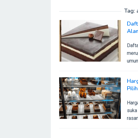
Tag:
Daf
Ala
Daft
meru
umum
Har
Pili
Harga
suka
rasan