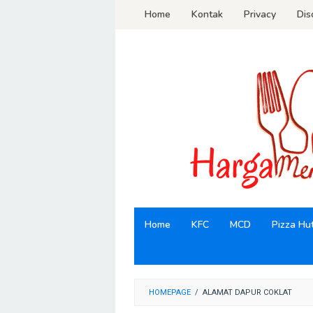
Loncat
Home
Kontak
Privacy
Dis
ke
konten
Home
KFC
MCD
Pizza Hu
HOMEPAGE
/
ALAMAT DAPUR COKLAT