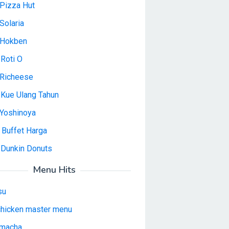
Pizza Hut
Solaria
 Hokben
Roti O
Richeese
 Kue Ulang Tahun
Yoshinoya
 Buffet Harga
 Dunkin Donuts
Menu Hits
su
 chicken master menu
macha