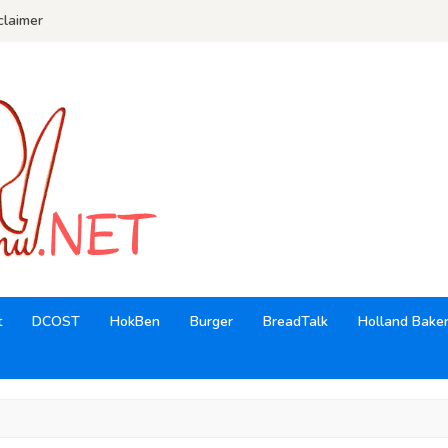
claimer
t
DCOST
HokBen
Burger
BreadTalk
Holland Bake