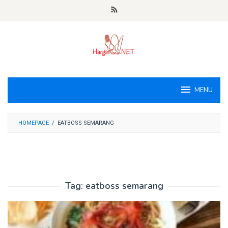
Loncat
ke
konten
MENU
HOMEPAGE
/
EATBOSS SEMARANG
Tag:
eatboss semarang