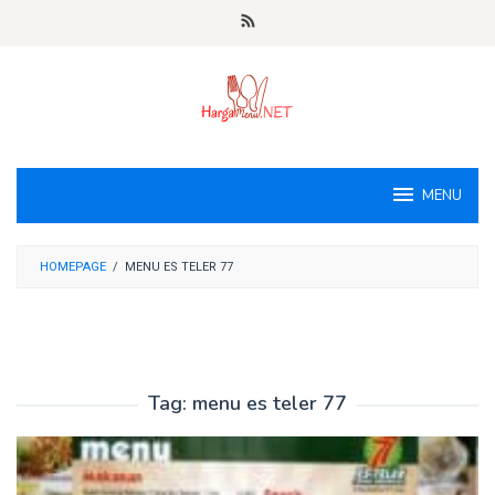
Loncat
ke
konten
MENU
HOMEPAGE
/
MENU ES TELER 77
Tag:
menu es teler 77