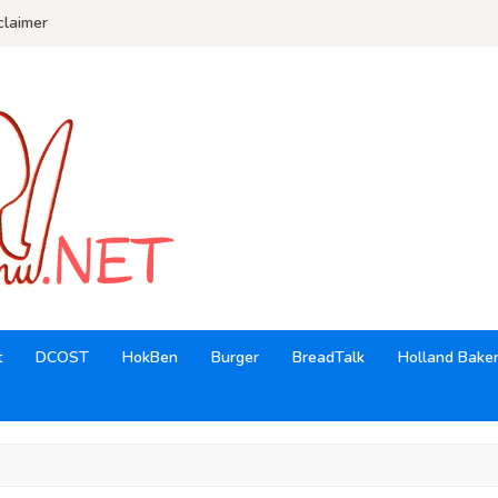
claimer
t
DCOST
HokBen
Burger
BreadTalk
Holland Bake