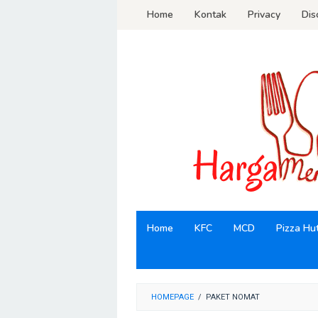
Loncat
Home
Kontak
Privacy
Dis
ke
konten
Home
KFC
MCD
Pizza Hu
HOMEPAGE
/
PAKET NOMAT