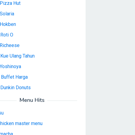
Pizza Hut
Solaria
 Hokben
Roti O
Richeese
 Kue Ulang Tahun
Yoshinoya
 Buffet Harga
 Dunkin Donuts
Menu Hits
su
 chicken master menu
macha