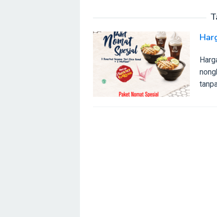
T
Harg
Harg
nong
tanp