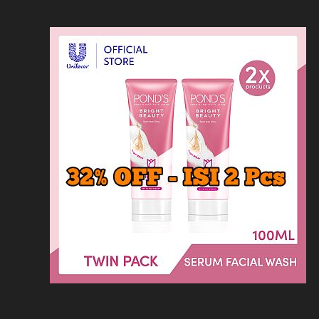
Loncat
Home
Kontak
Privacy
Dis
ke
konten
Home
KFC
MCD
Pizza Hu
HOMEPAGE
/
LAINNYA
/
DAFTAR KOPITIAM