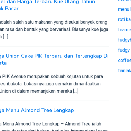
el dan Harga Terbaru Kue Ulang Tahun
uk Pacar
menu 
roti k
adalah salah satu makanan yang disukai banyak orang
n rasa dan bentuk yang bervariasi. Biasanya kue juga
tiram
i […]
fudgy
fudgy
a Union Cake PIK Terbaru dan Terlengkap Di
coffee
rta
tianla
n PIK Avenue merupakan sebuah kejutan untuk para
ies ibukota. Lokasinya juga semakin dimanfaatkan
 Union di dalam memanjakan mereka […]
ga Menu Almond Tree Lengkap
a Menu Almond Tree Lengkap – Almond Tree ialah