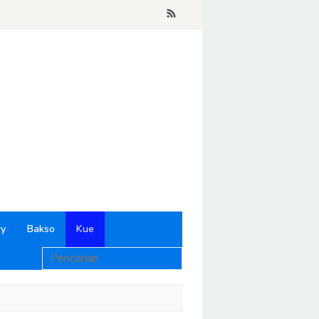
ry
Bakso
Kue