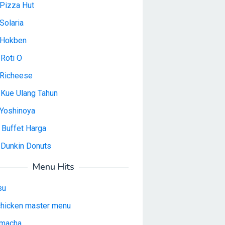
Pizza Hut
Solaria
 Hokben
Roti O
Richeese
 Kue Ulang Tahun
Yoshinoya
 Buffet Harga
 Dunkin Donuts
Menu Hits
su
 chicken master menu
macha