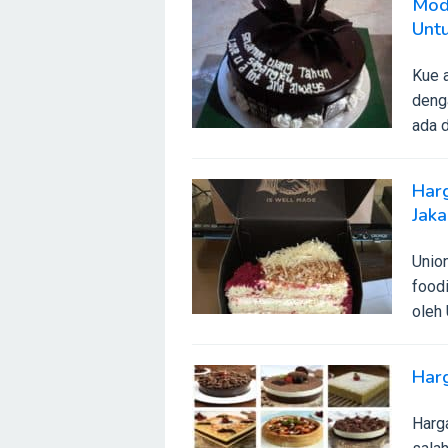
Mod
Unt
Kue 
denga
ada d
Harg
Jaka
Unio
food
oleh
Har
Harg