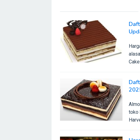
Daft
Upd
Harg
alas
Cake 
Daf
202
Almo
toko
Harve