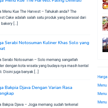
a Menu Kue The Harvest Paling Diminati
a Menu Kue The Harvest – Tahukah anda? The
st Cake adalah salah satu produk yang berasal dari
 bakery […]
ga Serabi Notosuman Kuliner Khas Solo yang
mat
a Serabi Notosuman – Solo memang sangatlah
ler dengan kota wisata yang budaya nya masih kental
i. Disini juga banyak […]
Harga
Menu 
ga Bakpia Djava Dengan Varian Rasa
lengkap
Menu 
Menu 
a Bakpia Djava – Jogja memang sudah terkenal