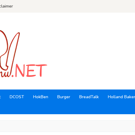
claimer
t
DCOST
HokBen
Burger
BreadTalk
Holland Bake