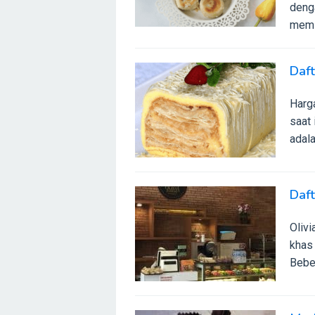
deng
memil
Daf
Harg
saat 
adal
Daft
Olivi
khas 
Beber