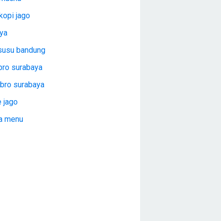
kopi jago
aya
isusu bandung
bro surabaya
 bro surabaya
 jago
la menu