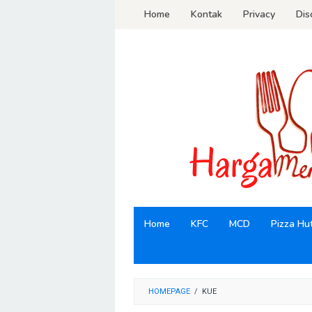
Loncat
Home
Kontak
Privacy
Dis
ke
konten
Home
KFC
MCD
Pizza Hu
HOMEPAGE
/
KUE