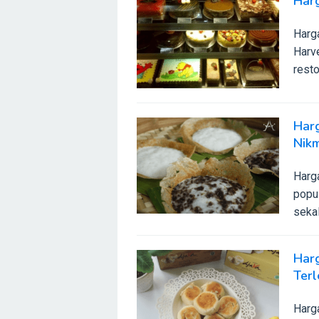
Harg
Harg
Harve
resto
Har
Nik
Harg
popu
sekal
Har
Ter
Harg