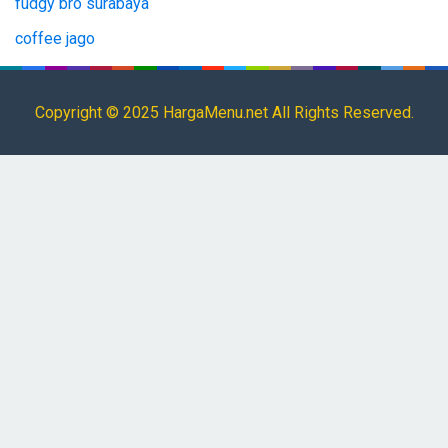
fudgy bro surabaya
coffee jago
tianlala menu
Copyright © 2025 HargaMenu.net All Rights Reserved.