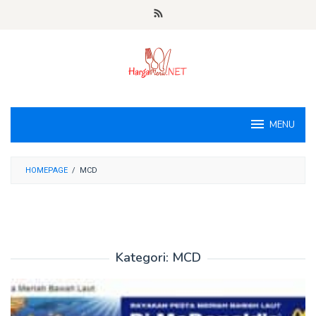
Loncat
ke
konten
MENU
HOMEPAGE
/
MCD
Kategori:
MCD