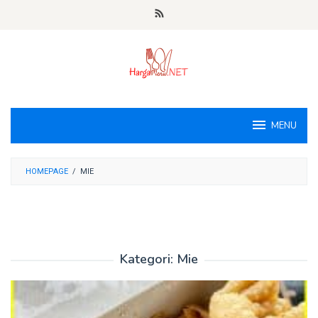
Loncat
ke
konten
MENU
HOMEPAGE
/
MIE
Kategori:
Mie