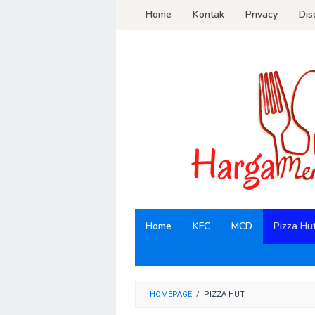
Loncat
Home
Kontak
Privacy
Dis
ke
konten
Home
KFC
MCD
Pizza Hu
HOMEPAGE
/
PIZZA HUT