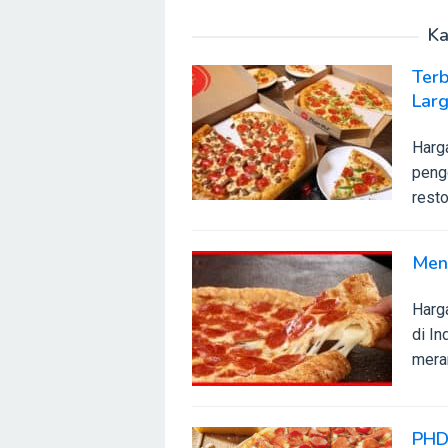
Ka
Terb
Lar
Harg
peng
resto
Men
Harg
di I
mera
PHD 