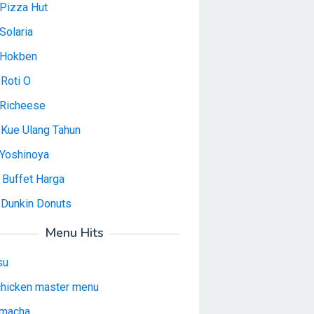
Pizza Hut
Solaria
 Hokben
Roti O
Richeese
 Kue Ulang Tahun
Yoshinoya
 Buffet Harga
 Dunkin Donuts
Menu Hits
su
 chicken master menu
macha