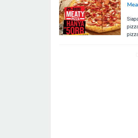
Mea
Siapa
pizz
pizza