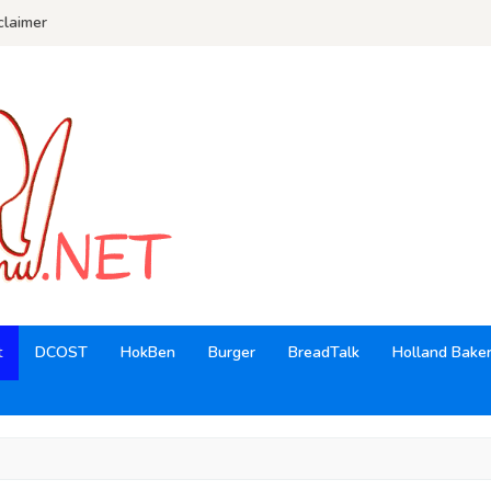
claimer
t
DCOST
HokBen
Burger
BreadTalk
Holland Bake