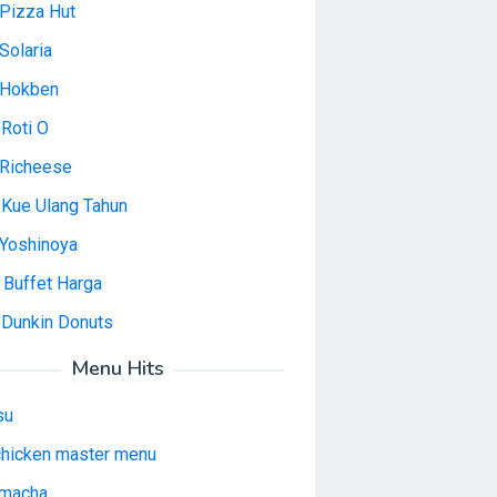
Pizza Hut
Solaria
 Hokben
Roti O
Richeese
 Kue Ulang Tahun
Yoshinoya
 Buffet Harga
 Dunkin Donuts
Menu Hits
su
 chicken master menu
macha