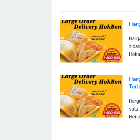
Har
Harg
hida
Hoka
Har
Ter
Harg
satu 
Hendr