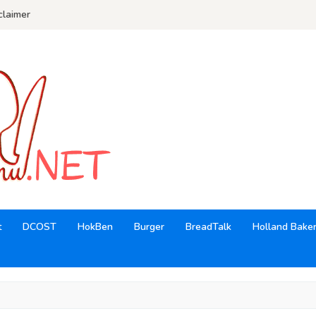
claimer
t
DCOST
HokBen
Burger
BreadTalk
Holland Bake