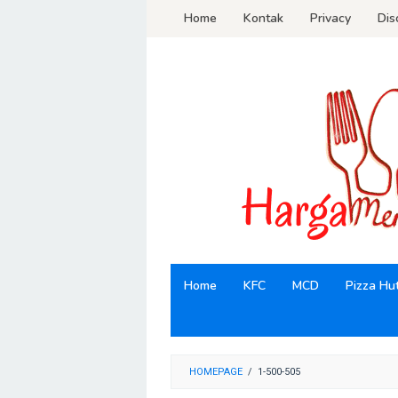
Loncat
Home
Kontak
Privacy
Dis
ke
konten
Home
KFC
MCD
Pizza Hu
HOMEPAGE
/
1-500-505