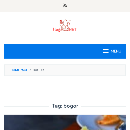
Loncat
ke
konten
MENU
HOMEPAGE
/
BOGOR
Tag:
bogor