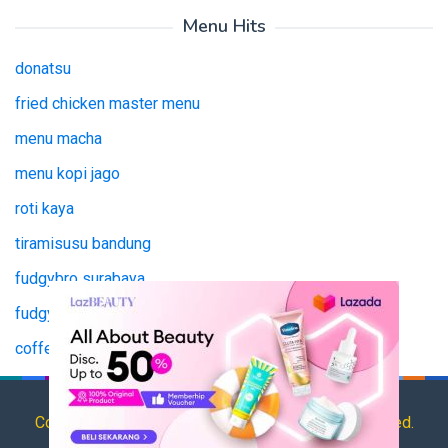
Menu Hits
donatsu
fried chicken master menu
menu macha
menu kopi jago
roti kaya
tiramisusu bandung
fudgybro surabaya
fudgy bro surabaya
coffee jago
tianlala menu
Copyright © 2025 HargaMenu.net All Rights Reserved.