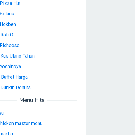
Pizza Hut
Solaria
 Hokben
Roti O
Richeese
 Kue Ulang Tahun
Yoshinoya
 Buffet Harga
 Dunkin Donuts
Menu Hits
su
 chicken master menu
macha