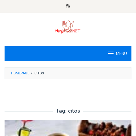
Loncat
ke
konten
MENU
HOMEPAGE
/
CITOS
Tag:
citos