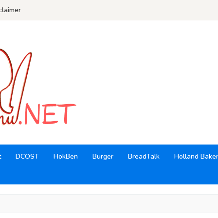
claimer
t
DCOST
HokBen
Burger
BreadTalk
Holland Bake