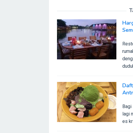
T
Har
Sem
Rest
ruma
deng
duduk
Daf
Antr
Bagi
lagi
es kr