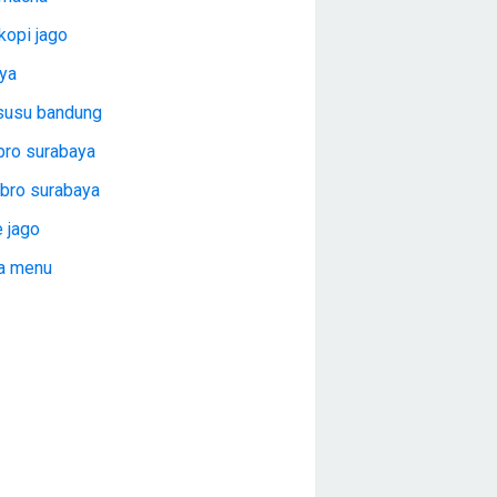
kopi jago
aya
isusu bandung
bro surabaya
 bro surabaya
 jago
la menu