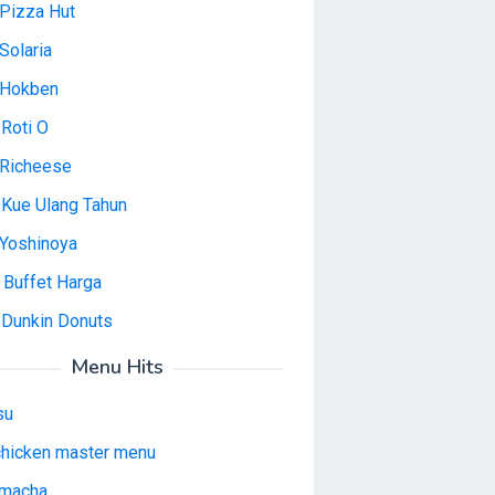
Pizza Hut
Solaria
 Hokben
Roti O
Richeese
 Kue Ulang Tahun
Yoshinoya
 Buffet Harga
 Dunkin Donuts
Menu Hits
su
 chicken master menu
macha