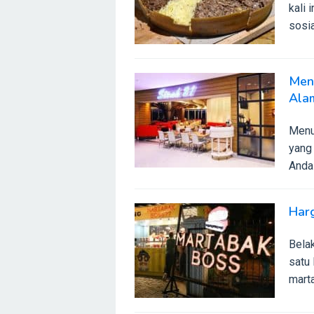
kali 
sosia
Men
Ala
Menu
yang 
Anda 
Har
Bela
satu 
mart