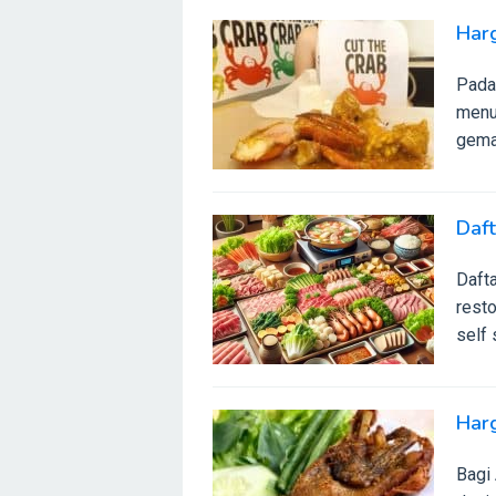
Har
Pada
menu 
gemar
Daf
Daft
rest
self 
Har
Bagi