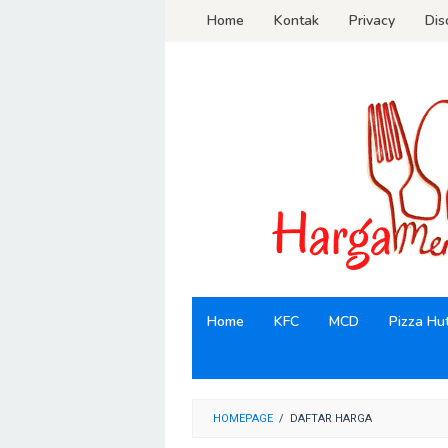
Loncat
Home
Kontak
Privacy
Dis
ke
konten
Home
KFC
MCD
Pizza Hu
HOMEPAGE
/
DAFTAR HARGA