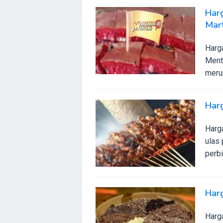
Har
Mar
Harg
Mente
merup
Har
Harg
ulas 
perbi
Har
Harg