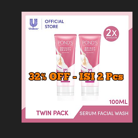
Loncat
Home
Kontak
Privacy
Dis
ke
konten
Home
KFC
MCD
Pizza Hu
HOMEPAGE
/
LAINNYA
/
HARGA SATE MAR