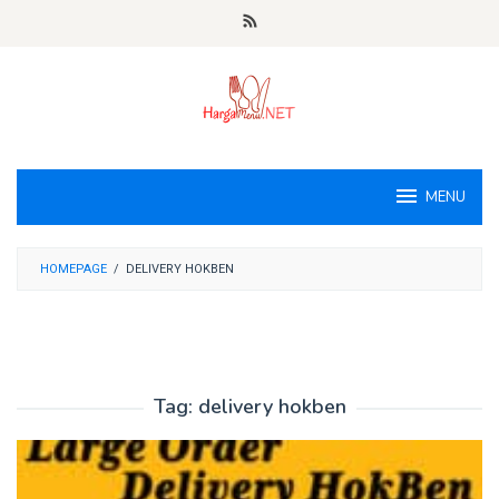
Loncat
ke
konten
MENU
HOMEPAGE
/
DELIVERY HOKBEN
Tag:
delivery hokben