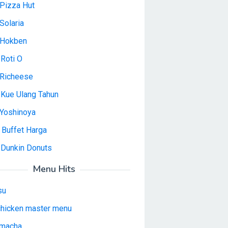
Pizza Hut
Solaria
 Hokben
Roti O
Richeese
 Kue Ulang Tahun
Yoshinoya
 Buffet Harga
 Dunkin Donuts
Menu Hits
su
 chicken master menu
macha