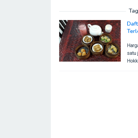
Tag
Daf
Ter
Harg
satu
Hokki