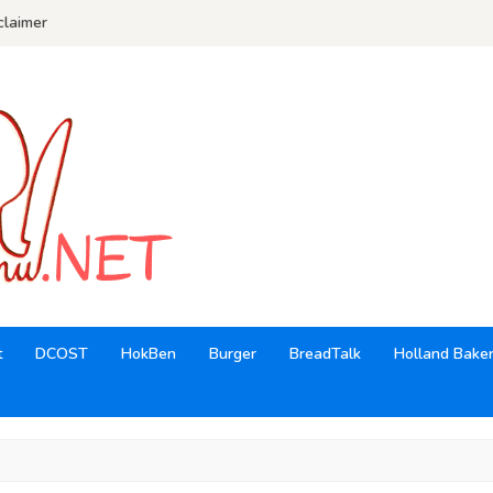
claimer
t
DCOST
HokBen
Burger
BreadTalk
Holland Bake