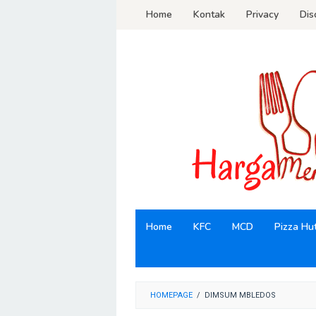
Loncat
Home
Kontak
Privacy
Dis
ke
konten
Home
KFC
MCD
Pizza Hu
HOMEPAGE
/
DIMSUM MBLEDOS