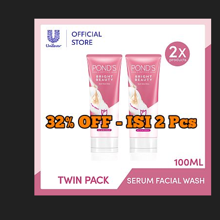
Loncat
Home
Kontak
Privacy
Dis
ke
konten
Home
KFC
MCD
Pizza Hu
HOMEPAGE
/
LAINNYA
/
KERANG KILOAN P