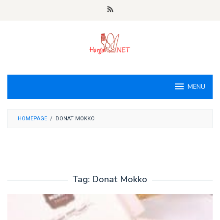
Loncat
ke
konten
MENU
HOMEPAGE
/
DONAT MOKKO
Tag:
Donat Mokko