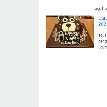
Tag:
ha
Daft
202
Tous 
denga
Jours