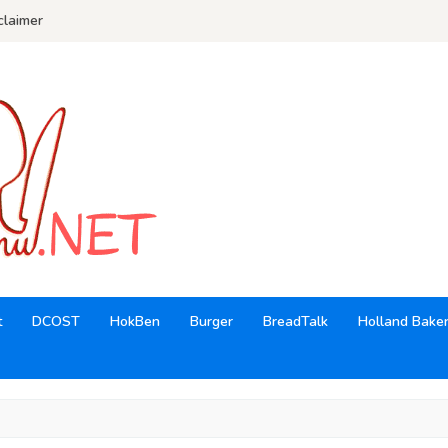
claimer
t
DCOST
HokBen
Burger
BreadTalk
Holland Bake