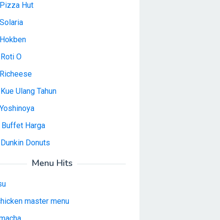
Pizza Hut
Solaria
 Hokben
Roti O
Richeese
 Kue Ulang Tahun
Yoshinoya
 Buffet Harga
 Dunkin Donuts
Menu Hits
su
 chicken master menu
macha