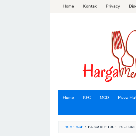
Loncat
Home
Kontak
Privacy
Dis
ke
konten
Home
KFC
MCD
Pizza Hu
HOMEPAGE
/
HARGA KUE TOUS LES JOURS