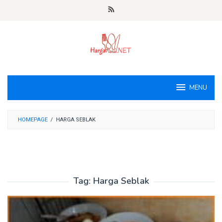
Loncat
ke
konten
MENU
HOMEPAGE
/
HARGA SEBLAK
Tag:
Harga Seblak