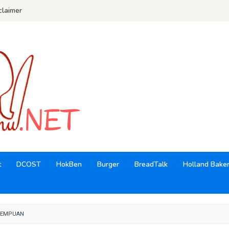
claimer
t
DCOST
HokBen
Burger
BreadTalk
Holland Bake
REMPUAN