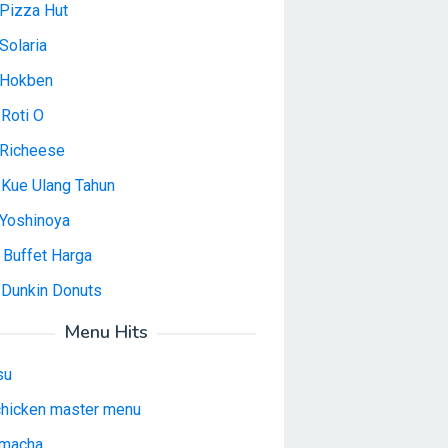
Pizza Hut
Solaria
 Hokben
Roti O
Richeese
 Kue Ulang Tahun
Yoshinoya
 Buffet Harga
 Dunkin Donuts
Menu Hits
su
 chicken master menu
macha