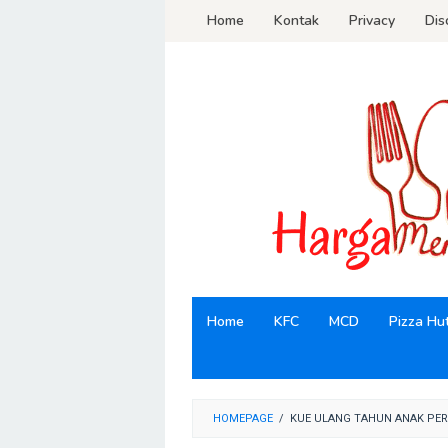
Loncat
Home
Kontak
Privacy
Dis
ke
konten
Home
KFC
MCD
Pizza Hu
HOMEPAGE
/
KUE ULANG TAHUN ANAK PE