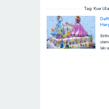
Tag:
Kue Ul
Daf
Har
Birth
utama
laki 