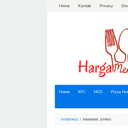
Loncat
Home
Kontak
Privacy
Dis
ke
konten
Home
KFC
MCD
Pizza Hu
HOMEPAGE
/
MAKANAN JEPANG