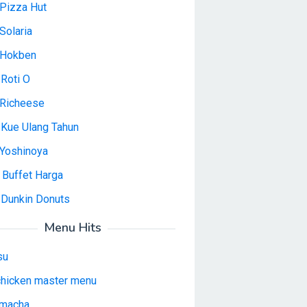
Pizza Hut
Solaria
 Hokben
Roti O
Richeese
 Kue Ulang Tahun
Yoshinoya
 Buffet Harga
 Dunkin Donuts
Menu Hits
su
 chicken master menu
macha