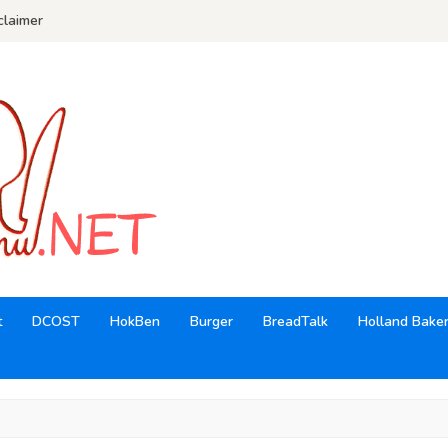
claimer
t
DCOST
HokBen
Burger
BreadTalk
Holland Bake