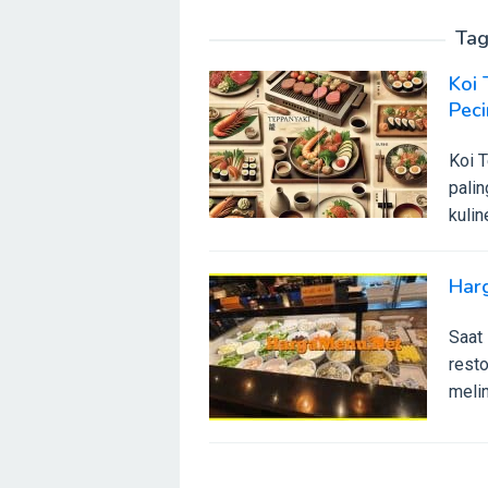
Tag
Koi
Peci
Koi T
pali
kuli
Harg
Saat 
resto
melin