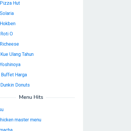
Pizza Hut
Solaria
 Hokben
Roti O
Richeese
 Kue Ulang Tahun
Yoshinoya
 Buffet Harga
 Dunkin Donuts
Menu Hits
su
 chicken master menu
macha