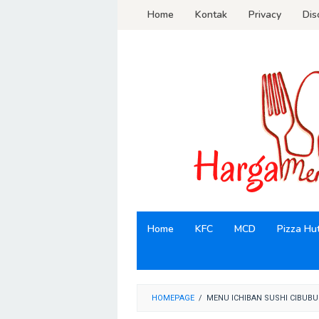
Loncat
Home
Kontak
Privacy
Dis
ke
konten
Home
KFC
MCD
Pizza Hu
HOMEPAGE
/
MENU ICHIBAN SUSHI CIBUB