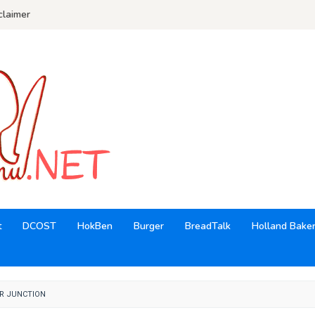
claimer
t
DCOST
HokBen
Burger
BreadTalk
Holland Bake
UR JUNCTION