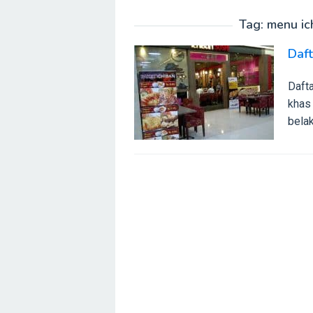
Tag:
menu ic
Daft
Daft
khas 
belak