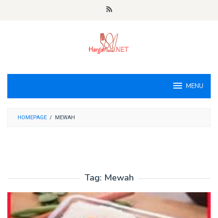
Loncat
ke
konten
MENU
HOMEPAGE
/
MEWAH
Tag:
Mewah