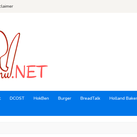
claimer
t
DCOST
HokBen
Burger
BreadTalk
Holland Bake