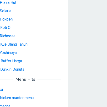
Pizza Hut
Solaria
 Hokben
Roti O
Richeese
 Kue Ulang Tahun
Yoshinoya
 Buffet Harga
 Dunkin Donuts
Menu Hits
su
 chicken master menu
macha