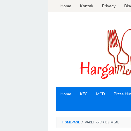
Loncat
Home
Kontak
Privacy
Dis
ke
konten
Home
KFC
MCD
Pizza Hu
HOMEPAGE
/
PAKET KFC KIDS MEAL