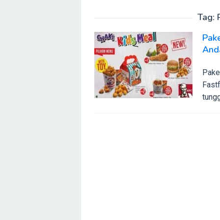
Tag:
Pake
And
Pake
Fastf
tungg