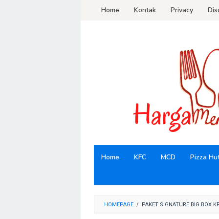
Loncat
Home
Kontak
Privacy
Dis
ke
konten
Home
KFC
MCD
Pizza Hu
HOMEPAGE
/
PAKET SIGNATURE BIG BOX K