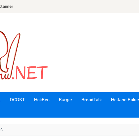
claimer
t
DCOST
HokBen
Burger
BreadTalk
Holland Bake
FC