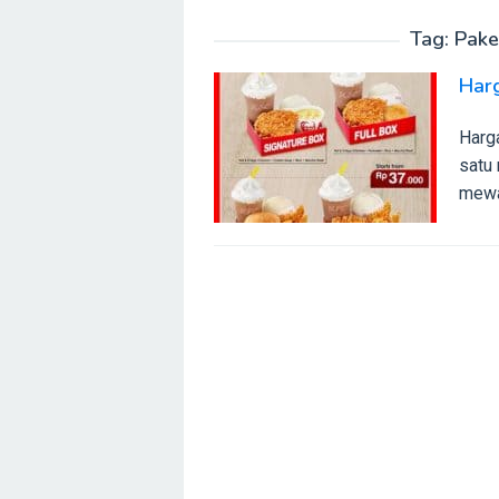
Tag:
Pake
Har
Harg
satu
mewa