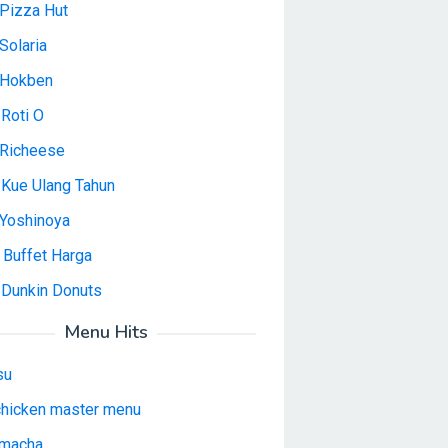
Pizza Hut
Solaria
 Hokben
Roti O
Richeese
 Kue Ulang Tahun
Yoshinoya
 Buffet Harga
 Dunkin Donuts
Menu Hits
su
 chicken master menu
macha