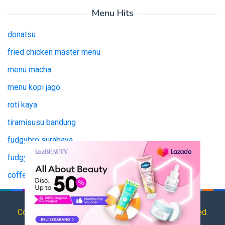
Menu Hits
donatsu
fried chicken master menu
menu macha
menu kopi jago
roti kaya
tiramisusu bandung
fudgybro surabaya
fudgy bro surabaya
coffee jago
tianlala menu
Copyright © 2025 HargaMenu.net All Rights Reserved.