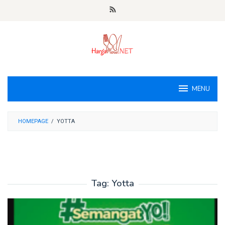
Loncat
ke
konten
MENU
HOMEPAGE
/
YOTTA
Tag:
Yotta