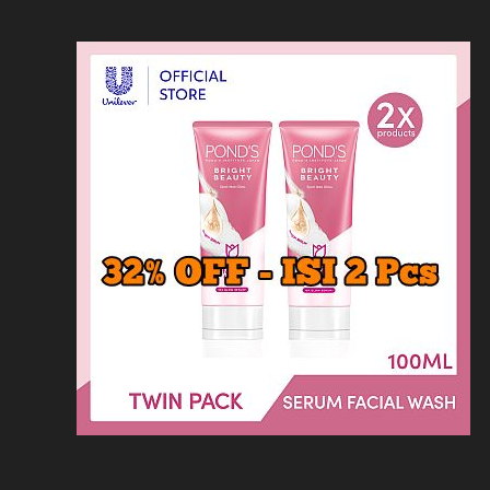
Loncat
Home
Kontak
Privacy
Dis
ke
konten
Home
KFC
MCD
Pizza Hu
HOMEPAGE
/
LAINNYA
/
DAFTAR HARGA MA