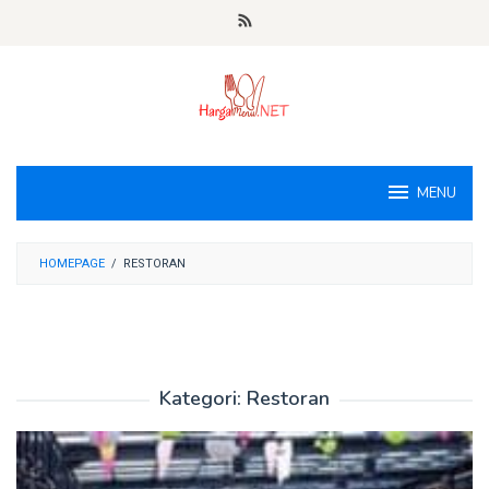
Loncat
ke
konten
MENU
HOMEPAGE
/
RESTORAN
Kategori:
Restoran