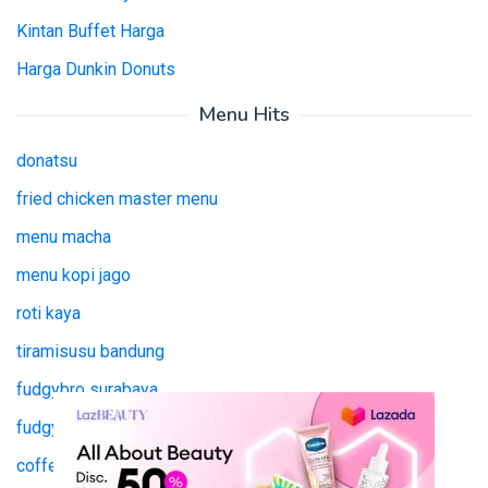
Kintan Buffet Harga
Harga Dunkin Donuts
Menu Hits
donatsu
fried chicken master menu
menu macha
menu kopi jago
roti kaya
tiramisusu bandung
fudgybro surabaya
fudgy bro surabaya
coffee jago