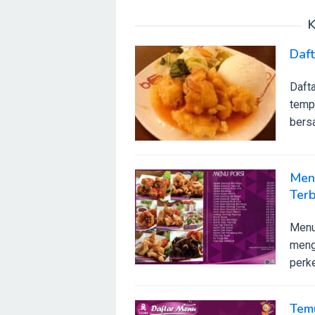
K
Daf
Dafta
temp
bersa
Menu
Ter
Menu 
meng
perk
Tem