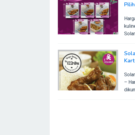
Pili
Harg
kulin
Solari
Sol
Kart
Sola
– Har
dikun