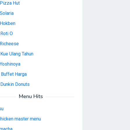
Pizza Hut
Solaria
 Hokben
Roti O
Richeese
 Kue Ulang Tahun
Yoshinoya
 Buffet Harga
 Dunkin Donuts
Menu Hits
su
 chicken master menu
macha