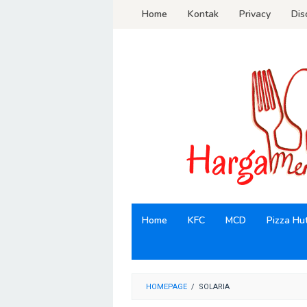
Loncat
Home
Kontak
Privacy
Dis
ke
konten
Home
KFC
MCD
Pizza Hu
HOMEPAGE
/
SOLARIA