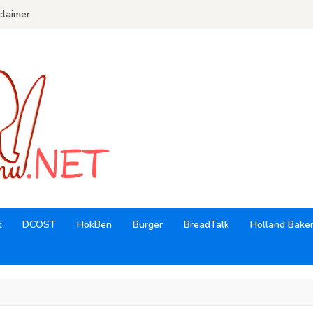
claimer
t
DCOST
HokBen
Burger
BreadTalk
Holland Bake