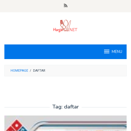
Loncat
ke
konten
MENU
HOMEPAGE
/
DAFTAR
Tag:
daftar