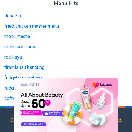
Menu Hits
donatsu
fried chicken master menu
menu macha
menu kopi jago
roti kaya
tiramisusu bandung
fudgybro surabaya
fudgy bro surabaya
coffee jago
tianlala menu
Copyright © 2025 HargaMenu.net All Rights Reserved.