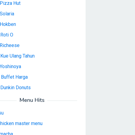
Pizza Hut
Solaria
 Hokben
Roti O
Richeese
 Kue Ulang Tahun
Yoshinoya
 Buffet Harga
 Dunkin Donuts
Menu Hits
su
 chicken master menu
macha