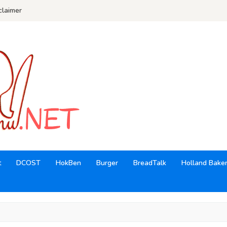
claimer
t
DCOST
HokBen
Burger
BreadTalk
Holland Bake