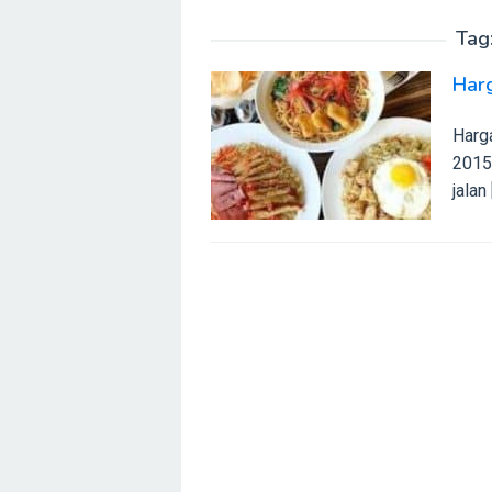
Tag
Har
Harg
2015,
jalan 