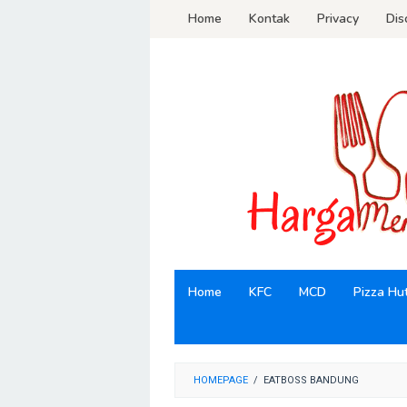
Loncat
Home
Kontak
Privacy
Dis
ke
konten
Home
KFC
MCD
Pizza Hu
HOMEPAGE
/
EATBOSS BANDUNG