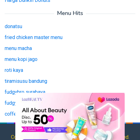
Harga Dunkin Donuts
Menu Hits
donatsu
fried chicken master menu
menu macha
menu kopi jago
roti kaya
tiramisusu bandung
fudgybro surabaya
fudgy bro surabaya
coffee jago
tianlala menu
Copyright © 2025 HargaMenu.net All Rights Reserved.