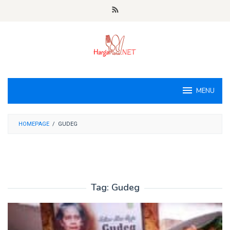
Loncat
ke
konten
MENU
HOMEPAGE
/
GUDEG
Tag:
Gudeg